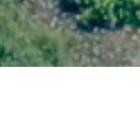
LST-LASERSCHNEIDTECHNIK – VON
DER PLATINE BIS ZUR KOMPLEXEN
BAUGRUPPE ODER HIGH-END-
TECHNOLOGIE IN DER 3D-FERTIGUNG
– NACH KUNDENWUNSCH UND MIT
HÖCHSTER PRÄZISION