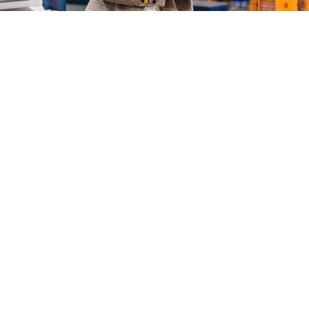
OLIVER KEIMEIER – CONTROLLING UND
EINKAUFSLEITUNG
Hilfsbereit, ehrgeizig, loyal und zielstrebig
Oliver Keimeier ist für die administrativen Prozesse
im Hintergrund verantwortlich. Ob Controlling oder
Einkauf, Finanzbuchhaltung oder Datenschutz – im
Blick hat er immer den nächsten Schritt der
Entwicklung von LST. Sein Ziel ist die effiziente
Gestaltung und kontinuierliche Weiterentwicklung
der Prozesse. Seine intrinsische Motivation lässt ihn