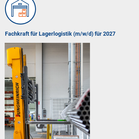
viele automatisierte Prozesse, wie zum Beispiel
diverse Handlingsroboter oder vollautomatisierte Be-
und Entladeprozesse.
Von der Instandhaltung und Überwachung der
Fachkraft für Lagerlogistik (m/w/d) für 2027
technischen Maschinen und Anlagen, deren
Umrüstung und Inbetriebnahme bis hin zur
Herstellung einzelner Maschinenkomponenten:
Auf
Dich warten abwechslungsreiche und spannende
Aufgaben an beeindruckenden Maschinen.
Voraussetzungen:
– mind. qualifizierter Hauptschulabschluss
– Handwerkliches Geschick
– Interesse an technischen Prozessen
– gutes räumliches Vorstellungsvermögen
Ausbildungsdauer: 3,5 Jahre*