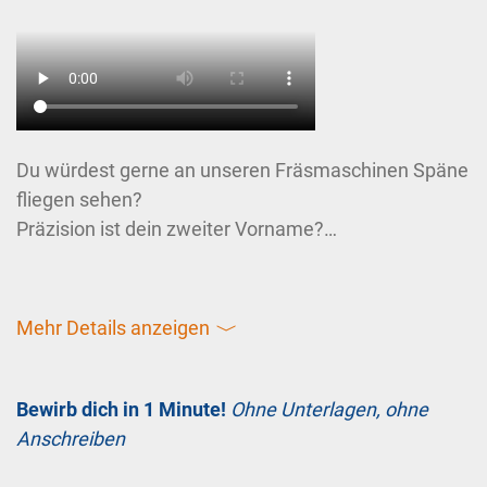
Du würdest gerne an unseren Fräsmaschinen Späne
fliegen sehen?
Präzision ist dein zweiter Vorname?
Dann ist die Ausbildung zum / zur
Zerspanungsmechaniker*in genau das Richtige für
Mehr Details anzeigen
〈
dich!
Als Zerspanungsmechaniker*in arbeitest du an
Bewirb dich in 1 Minute!
Ohne Unterlagen, ohne
unseren hochmodernen 3-Achs oder 5-
Anschreiben
Fräsmaschinen und fertigst Bauteile, welche