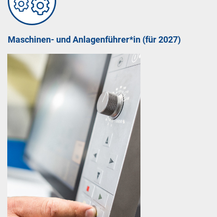
vollautomatisierte Anlagen, aber auch reine
Handarbeit werden Bestandteile deiner Ausbildung
sein.
Maschinen- und Anlagenführer*in (für 2027)
Du kannst täglich erleben, wie aus einer Zeichnung
fertige Metallbaugruppen, beispielsweise große
verschweißte Maschinengestelle werden.
Pack mit an und zieh deine ersten eigenen
Schweißnähte!
Voraussetzungen:
– mind. qualifizierter Hauptschulabschluss
– Handwerkliches Geschick
– gutes räumliches Vorstellungsvermögen
– Interesse an technischen Prozessen
Ausbildungsdauer: 3,5 Jahre*